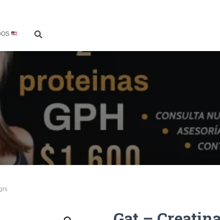
DOS
grs
Gat – Creatina