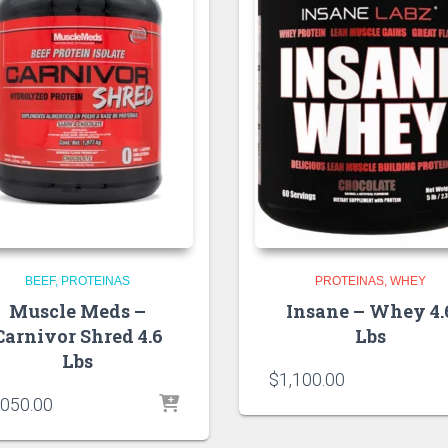
BEEF
PROTEINAS
PROTEINAS
WHEY
Muscle Meds –
Insane – Whey 4.
Carnivor Shred 4.6
Lbs
Lbs
$
1,100.00
,050.00