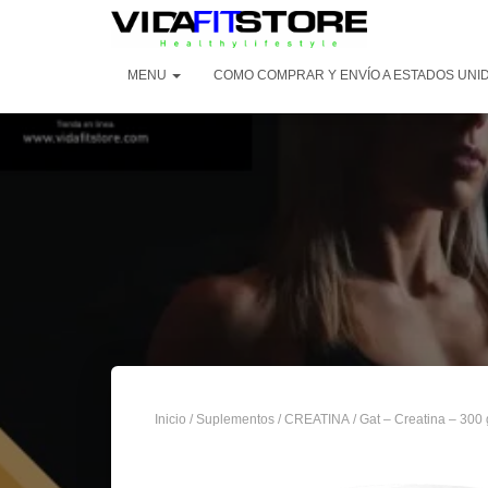
MENU
COMO COMPRAR Y ENVÍO A ESTADOS UNI
Inicio
/
Suplementos
/
CREATINA
/ Gat – Creatina – 300 