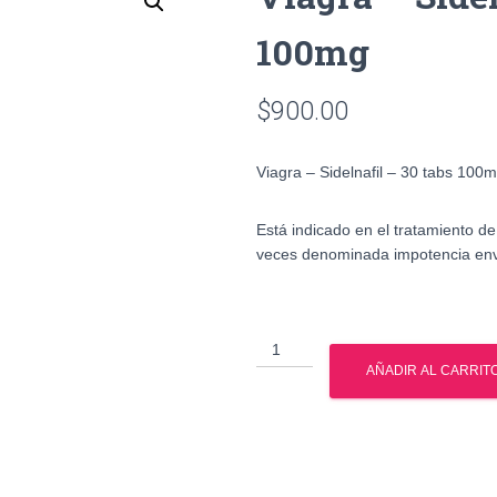
100mg
$
900.00
Viagra – Sidelnafil – 30 tabs 100
Está indicado en el tratamiento de
veces denominada impotencia env
Viagra
-
AÑADIR AL CARRIT
Sidelnafil
-
30
tabs
100mg