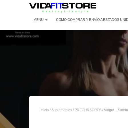
MENU
COMO COMPRAR Y ENVÍO A ESTADOS UNI
Inicio
/
Suplementos
/
PRECURSORES
/ Viagra – Sidel