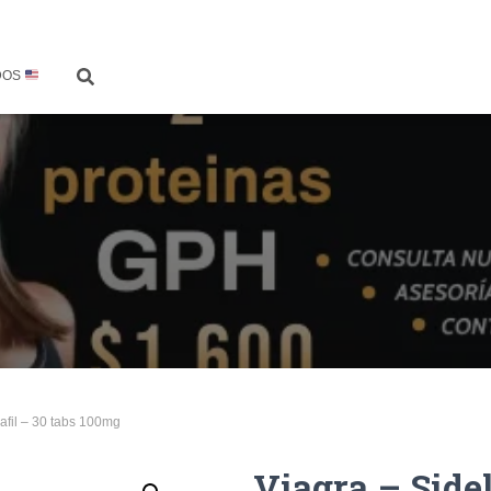
DOS
nafil – 30 tabs 100mg
Viagra – Sidel