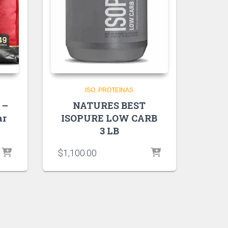
ISO
PROTEINAS
 –
NATURES BEST
ar
ISOPURE LOW CARB
3 LB
$
1,100.00