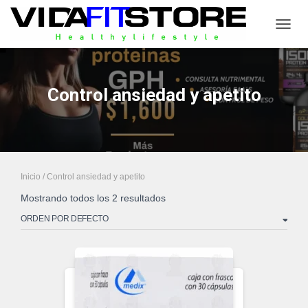
CAMB
Control ansiedad y apetito
Inicio
/ Control ansiedad y apetito
Mostrando todos los 2 resultados