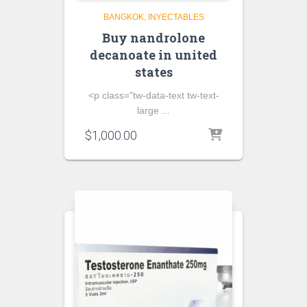
BANGKOK
INYECTABLES
Buy nandrolone
decanoate in united
states
<p class="tw-data-text tw-text-
large ...
$
1,000.00