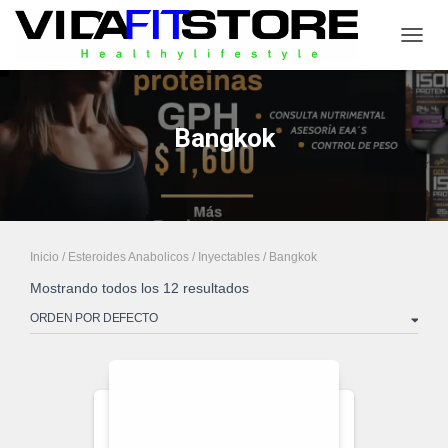
CAMB
Bangkok
Inicio
/
Esteroides Anabolicos
/
Inyectables
/ Bangkok
Mostrando todos los 12 resultados