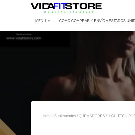
MENU
COMO COMPRAR Y ENVÍO A ESTADOS UNI
Inicio
/
Suplementos
/
QUEMADORES
/ HIGH TECH PH