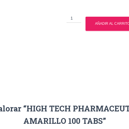
HIGH
TECH
AÑADIR AL CARRIT
PHARMACEUTICALS
LIPODRENE
AMARILLO
100
TABS
cantidad
 valorar “HIGH TECH PHARMACE
AMARILLO 100 TABS”