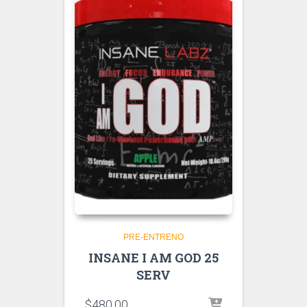
PRE-ENTRENO
INSANE I AM GOD 25
SERV
$
480.00