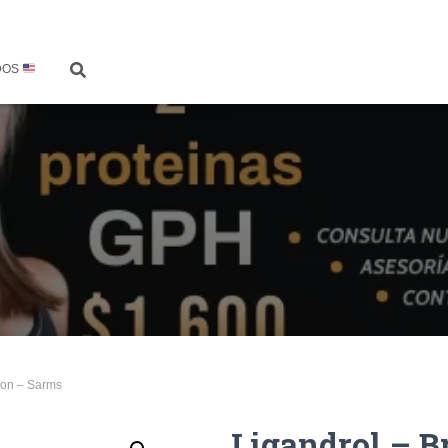
DOS
agon – Sarms
Ligandrol – B