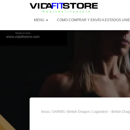
MENU
COMO COMPRAR Y ENVÍO A ESTADOS UNI
Inicio
/
SARMS
/
British Dragon
/ Ligandrol – British Dr