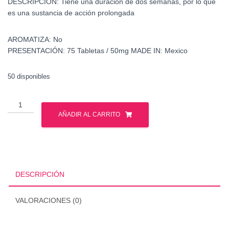
DESCRIPCIÓN:
Tiene una duración de dos semanas, por lo que
es una sustancia de acción prolongada
AROMATIZA:
No
PRESENTACIÓN:
75 Tabletas / 50mg
MADE IN:
Mexico
50 disponibles
Primobolan
-
AÑADIR AL CARRITO
Metenolona
-
Mexico
cantidad
DESCRIPCIÓN
VALORACIONES (0)