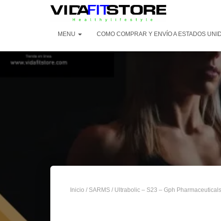
MENU
COMO COMPRAR Y ENVÍO A ESTADOS UNI
Inicio
/
SARMS
/ Ultrabolic – S23 – Gph Pharmaceutical