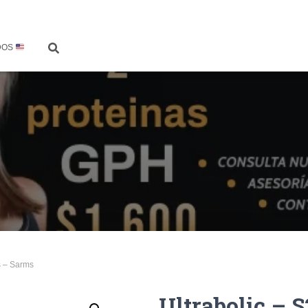
DOS
s – Sarms
Ultrabolic – 