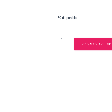
50 disponibles
Ultrabolic
-
AÑADIR AL CARRIT
S23
-
Gph
Pharmaceuticals
-
Sarms
cantidad
s