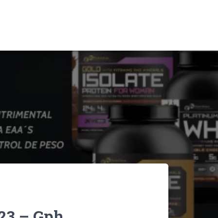
S23 – Gph