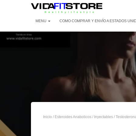
MENU
COMO COMPRAR Y ENVÍO A ESTADOS UNI
Inicio
/
Esteroides Anabolicos
/
Inyectables
/
Testosteron