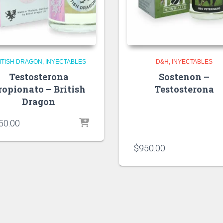
ITISH DRAGON
INYECTABLES
D&H
INYECTABLES
Testosterona
Sostenon –
ropionato – British
Testosterona
Dragon
50.00
$
950.00