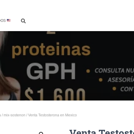
DOS
a
/
mix-sostenon
/ Venta Testosterona en Mexico
Venta Testos