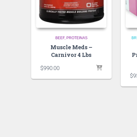
BEEF
PROTEINAS
BR
Muscle Meds –
Carnivor 4 Lbs
P
$
990.00
$
9