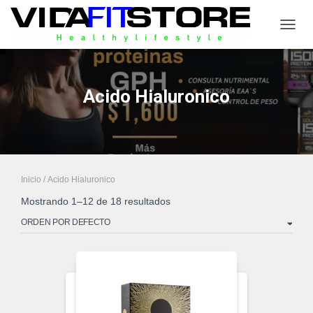
CAMB
Acido Hialuronico
Inicio
/ Acido Hialuronico
Mostrando 1–12 de 18 resultados