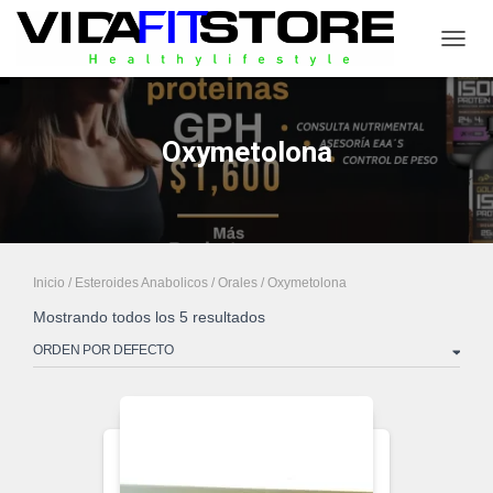
CAMB
Oxymetolona
Inicio
/
Esteroides Anabolicos
/
Orales
/ Oxymetolona
Mostrando todos los 5 resultados