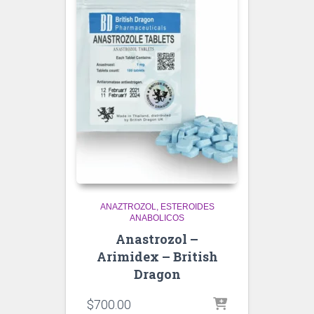
ANAZTROZOL
ESTEROIDES
ANABOLICOS
Anastrozol –
Arimidex – British
Dragon
$
700.00