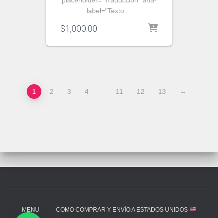
label="Texto ...
$
1,000.00
1
2
3
4
11
12
13
→
…
MENU
COMO COMPRAR Y ENVÍO A ESTADOS UNIDOS