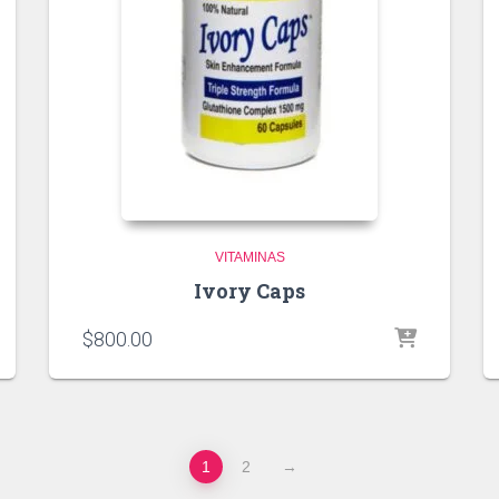
VITAMINAS
Ivory Caps
$
800.00
1
2
→